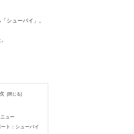
る「シューパイ」。
た。
次
介
メニュー
レポート：シューパイ