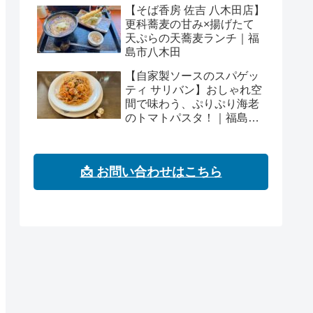
【そば香房 佐吉 八木田店】
更科蕎麦の甘み×揚げたて
天ぷらの天蕎麦ランチ｜福
島市八木田
【自家製ソースのスパゲッ
ティ サリバン】おしゃれ空
間で味わう、ぷりぷり海老
のトマトパスタ！｜福島市
浜田町
📩 お問い合わせはこちら