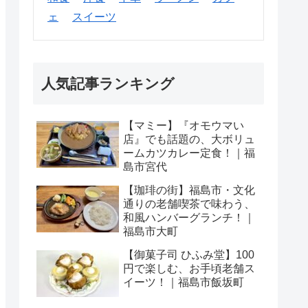
ェ
スイーツ
人気記事ランキング
【マミー】『オモウマい
店』でも話題の、大ボリュ
ームカツカレー定食！｜福
島市宮代
【珈琲の街】福島市・文化
通りの老舗喫茶で味わう、
和風ハンバーグランチ！｜
福島市大町
【御菓子司 ひふみ堂】100
円で楽しむ、お手頃老舗ス
イーツ！｜福島市飯坂町