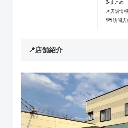
📝まとめ
📌店舗情
🗺️ 訪問
📍店舗紹介