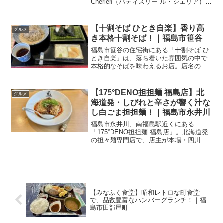
Cherien（パティスリー ル・シェリア）」
というちょっと珍しい名前の看板が目を
引きます。仕事の合間に立ち寄ったこの
お店で、丁寧に作られたケーキと本格的
【十割そば ひとき自楽】香り高
グルメ
な...
き本格十割そば！｜福島市笹谷
福島市笹谷の住宅街にある「十割そば ひ
とき自楽」は、落ち着いた雰囲気の中で
本格的なそばを味わえるお店。店名の由
来は「人 喜 自 楽」──お客様に喜んでい
ただき、自分たちも楽しむ、という温か
い想いが込められています。今回は、ラ
【175°DENO担担麺 福島店】北
グルメ
ンチタイムに「十...
海道発・しびれと辛さが響く汁な
し白ごま担担麺！｜福島市永井川
福島市永井川、南福島駅近くにある
「175°DENO担担麺 福島店」。北海道発
の担々麺専門店で、店主が本場・四川省
まで足を運び生み出した、オリジナルの
担々麺が味わえます。この日は、人気
No.1メニューの「汁なし白ごま担担麺」
をいただいてきまし...
【みなふく食堂】昭和レトロな町食堂
で、品数豊富なハンバーグランチ！｜福
島市田部屋町