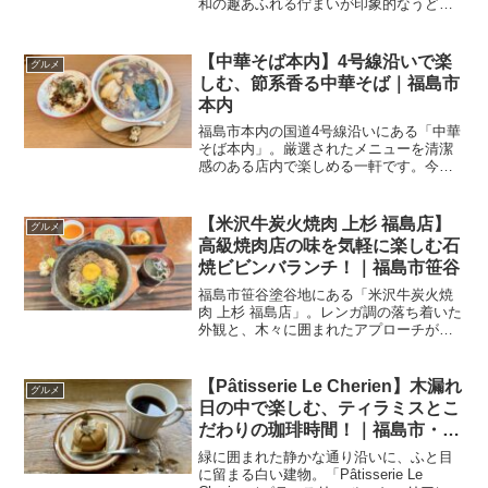
和の趣あふれる佇まいが印象的なうどん
処。つるっとした喉ごしと、もちもちの
弾力が楽しめる手延べうどんを、落ち着
いた空間で味わえるお店です。今回は、
【中華そば本内】4号線沿いで楽
グルメ
平日限定のお得な「ざる...
しむ、節系香る中華そば｜福島市
本内
福島市本内の国道4号線沿いにある「中華
そば本内」。厳選されたメニューを清潔
感のある店内で楽しめる一軒です。今回
は「中華そば」と「チャーシュー丼」を
いただいてきました。Welcome
international readers!Enjoy F...
【米沢牛炭火焼肉 上杉 福島店】
グルメ
高級焼肉店の味を気軽に楽しむ石
焼ビビンバランチ！｜福島市笹谷
福島市笹谷塗谷地にある「米沢牛炭火焼
肉 上杉 福島店」。レンガ調の落ち着いた
外観と、木々に囲まれたアプローチが印
象的な焼肉店です。以前は記念日にディ
ナーで利用し、上質な焼肉が印象に残っ
ていました。高級店というイメージが強
【Pâtisserie Le Cherien】木漏れ
グルメ
かったのですが、今回...
日の中で楽しむ、ティラミスとこ
だわりの珈琲時間！｜福島市・松
川町
緑に囲まれた静かな通り沿いに、ふと目
に留まる白い建物。「Pâtisserie Le