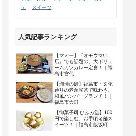
ェ
スイーツ
人気記事ランキング
【マミー】『オモウマい
店』でも話題の、大ボリュ
ームカツカレー定食！｜福
島市宮代
【珈琲の街】福島市・文化
通りの老舗喫茶で味わう、
和風ハンバーグランチ！｜
福島市大町
【御菓子司 ひふみ堂】100
円で楽しむ、お手頃老舗ス
イーツ！｜福島市飯坂町