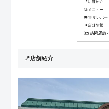
📍店舗紹介
📖メニュー
🍽️実食レポ
📌店舗情報
🗺️ 訪問店舗
📍店舗紹介