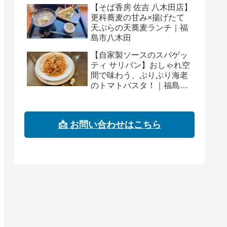
【そば香房 佐吉 八木田店】
更科蕎麦の甘み×揚げたて
天ぷらの天蕎麦ランチ｜福
島市八木田
【自家製ソースのスパゲッ
ティ サリバン】おしゃれ空
間で味わう、ぷりぷり海老
のトマトパスタ！｜福島市
浜田町
📩 お問い合わせはこちら