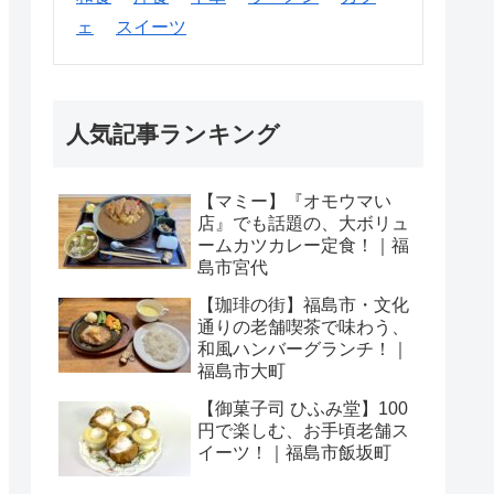
ェ
スイーツ
人気記事ランキング
【マミー】『オモウマい
店』でも話題の、大ボリュ
ームカツカレー定食！｜福
島市宮代
【珈琲の街】福島市・文化
通りの老舗喫茶で味わう、
和風ハンバーグランチ！｜
福島市大町
【御菓子司 ひふみ堂】100
円で楽しむ、お手頃老舗ス
イーツ！｜福島市飯坂町