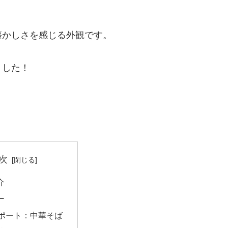
懐かしさを感じる外観です。
ました！
次
介
ー
レポート：中華そば