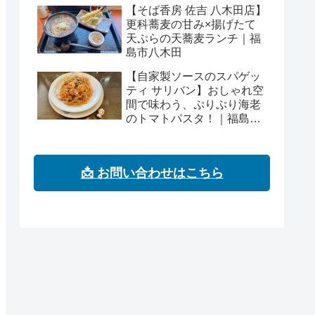
【そば香房 佐吉 八木田店】
更科蕎麦の甘み×揚げたて
天ぷらの天蕎麦ランチ｜福
島市八木田
【自家製ソースのスパゲッ
ティ サリバン】おしゃれ空
間で味わう、ぷりぷり海老
のトマトパスタ！｜福島市
浜田町
📩 お問い合わせはこちら