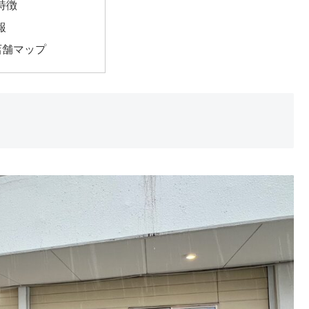
特徴
報
問店舗マップ