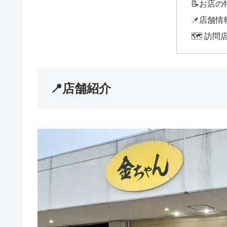
📝お店の
📌店舗情
🗺️ 訪
📍店舗紹介