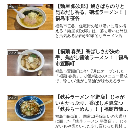
【麺屋 銀次郎】焼きばらのりと
グルメ
昆布だし香る、磯塩ラーメン！｜
福島市笹谷
福島市笹谷、住宅街の通り沿いに店を構
える「麺屋 銀次郎」は、落ち着いた外観
と活気ある店内が印象的なラーメン店。
お昼時を過ぎても客足が絶えず、地域に
根ざした人気ぶりが感じられます。今回
はランチタイムに人気の「磯塩ラーメ
【福麺 春美】香ばしさが決め
グルメ
ン」をいただいてきました...
手、焦がし醤油ラーメン！｜福島
市置賜町
福島市置賜町に今年7月にオープンした
「福麺 春美」。少数精鋭のメニュー構成
で、珍しい“焦がし醤油”が味わえるラーメ
ン店です。この日は看板の「焦がし醤油
ラーメン」をいただいてきました。
Welcome international readers...
【鉄兵ラーメン 平野店】じゃが
グルメ
いもたっぷり、香ばしさ際立つ
「鉄兵らーめん」！｜福島市飯坂
町
福島市飯坂町、国道13号線沿いの大通り
に面した「鉄兵ラーメン 平野店」。じゃ
がいもや筍といった少し変わった具材を
使いながらも、味のバランスがしっかり
整ったラーメンが楽しめるのが魅力で