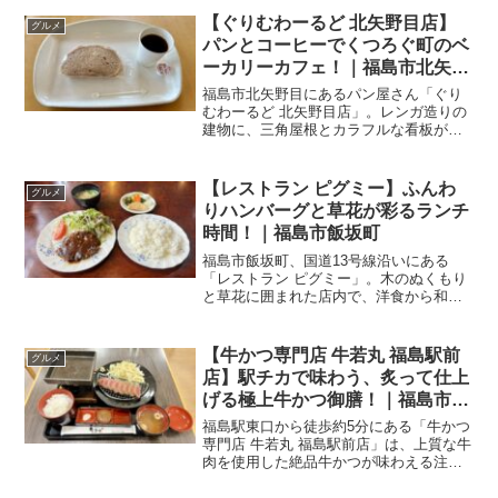
す。地元で長く愛されてきた理由も、食
【ぐりむわーるど 北矢野目店】
グルメ
べてみると自然と伝わっ...
パンとコーヒーでくつろぐ町のベ
ーカリーカフェ！｜福島市北矢野
目
福島市北矢野目にあるパン屋さん「ぐり
むわーるど 北矢野目店」。レンガ造りの
建物に、三角屋根とカラフルな看板が目
印の、可愛らしい雰囲気のベーカリーで
す。以前からテイクアウトでよく利用し
ていましたが、今回は初めて店内でパン
【レストラン ピグミー】ふんわ
グルメ
とコーヒーをいただいて...
りハンバーグと草花が彩るランチ
時間！｜福島市飯坂町
福島市飯坂町、国道13号線沿いにある
「レストラン ピグミー」。木のぬくもり
と草花に囲まれた店内で、洋食から和定
食まで幅広い料理が楽しめるお店です。
今回は、平日限定の「ハンバーグラン
チ」をいただいてきました。Welcome
【牛かつ専門店 牛若丸 福島駅前
グルメ
internati...
店】駅チカで味わう、炙って仕上
げる極上牛かつ御膳！｜福島市本
町
福島駅東口から徒歩約5分にある「牛かつ
専門店 牛若丸 福島駅前店」は、上質な牛
肉を使用した絶品牛かつが味わえる注目
のお店。落ち着いた和の空間で、自分で
焼き上げるスタイルも楽しく、五感で楽