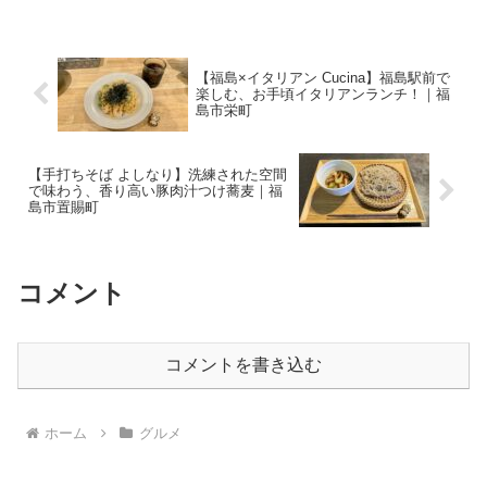
しめる一軒です。Welcome internation...
【福島×イタリアン Cucina】福島駅前で
楽しむ、お手頃イタリアンランチ！｜福
島市栄町
【手打ちそば よしなり】洗練された空間
で味わう、香り高い豚肉汁つけ蕎麦｜福
島市置賜町
コメント
コメントを書き込む
ホーム
グルメ