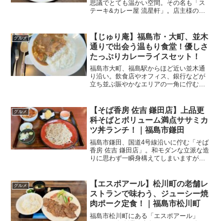
思議でとても温かい空間。その名も「ス
テーキ&カレー屋 流星軒」。店主様の趣
味がたっぷり詰まった遊び心ある空間
で、おいしいステーキとカレーをいただ
けるお店です。今回はディナーに「流星
【じゅり庵】福島市・大町、並木
グルメ
軒ビーフカレー」をいただ...
通りで出会う温もり食堂！優しさ
たっぷりカレーライスセット！
福島市大町、福島駅からほど近い並木通
り沿い。飲食店やオフィス、銀行などが
立ち並ぶ賑やかなエリアの一角に佇む
「じゅり庵」。個人店ならではの、温か
みが感じられる料理と雰囲気が魅力のお
店です。今回はランチに「カレーライス
【そば香房 佐吉 鎌田店】上品更
グルメ
セット」をいただいてきまし...
科そばとボリューム満点ササミカ
ツ丼ランチ！｜福島市鎌田
福島市鎌田、国道4号線沿いに佇む「そば
香房 佐吉 鎌田店」。和モダンな立派な造
りに思わず一瞬身構えてしまいますが、
店内には気軽に楽しめるリーズナブルな
ランチメニューが揃っており、お蕎麦好
きにはたまらない一軒です。今回は、昼
【エスポアール】松川町の老舗レ
グルメ
限定のお得な「蕎麦...
ストランで味わう、ジューシー焼
肉ポーク定食！｜福島市松川町
福島市松川町にある「エスポアール」