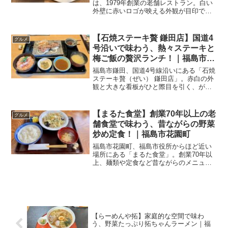
は、1979年創業の老舗レストラン。白い
外壁に赤いロゴが映える外観が目印で、
地域の人々に長年愛され続けてきた洋食
店です。今回は遅めのランチに「焼肉ポ
ーク定食」をいただいてきました！
【石焼ステーキ贅 鎌田店】国道4
グルメ
Welcome inter...
号沿いで味わう、熱々ステーキと
梅ご飯の贅沢ランチ！｜福島市鎌
田
福島市鎌田、国道4号線沿いにある「石焼
ステーキ贅（ぜい） 鎌田店」。赤白の外
観と大きな看板がひと際目を引く、がっ
つり肉料理が楽しめる人気店です。今回
は、数量限定の「牛赤身ヒレひもステー
キランチ」を堪能してきました！
【まるた食堂】創業70年以上の老
グルメ
Welcome inter...
舗食堂で味わう、昔ながらの野菜
炒め定食！｜福島市花園町
福島市花園町、福島市役所からほど近い
場所にある「まるた食堂」。創業70年以
上、麺類や定食など昔ながらのメニュー
で地元の人に親しまれているお店です。
この日はランチに「野菜炒め定食」をい
ただいてきました。Welcome
internationa...
【らーめんや拓】家庭的な空間で味わ
う、野菜たっぷり拓ちゃんラーメン｜福