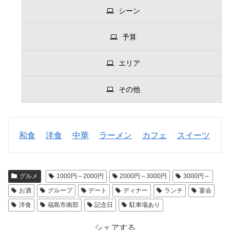
シーン
予算
エリア
その他
和食
洋食
中華
ラーメン
カフェ
スイーツ
グルメ
1000円～2000円
2000円～3000円
3000円～
お酒
グループ
デート
ディナー
ランチ
宴会
洋食
福島市南部
記念日
駐車場あり
シェアする