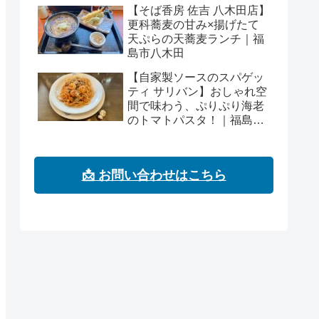
【そば香房 佐吉 八木田店】
更科蕎麦の甘み×揚げたて
天ぷらの天蕎麦ランチ｜福
島市八木田
【自家製ソースのスパゲッ
ティ サリバン】おしゃれ空
間で味わう、ぷりぷり海老
のトマトパスタ！｜福島市
浜田町
📩 お問い合わせはこちら