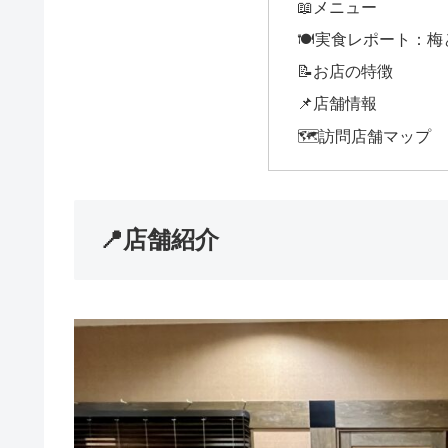
📖メニュー
🍽️実食レポート：
📝お店の特徴
📌店舗情報
🗺️訪問店舗マップ
📍店舗紹介