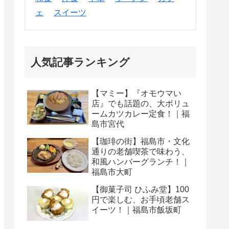
ェ
スイーツ
人気記事ランキング
【マミー】『オモウマい
店』でも話題の、大ボリュ
ームカツカレー定食！｜福
島市宮代
【珈琲の街】福島市・文化
通りの老舗喫茶で味わう、
和風ハンバーグランチ！｜
福島市大町
【御菓子司 ひふみ堂】100
円で楽しむ、お手頃老舗ス
イーツ！｜福島市飯坂町