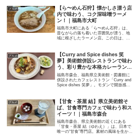
【ら〜めん石狩】懐かしさ漂う店
グルメ
内で味わう、コク深味噌ラーメ
ン！｜福島市大町
福島市大町にある「ら〜めん石狩」は、
昔ながらの落ち着いた雰囲気が漂う、地
域に根ざしたラーメン店。この日は、数
あるメニューの中から「味噌ラーメン」
を選んでみました。Welcome
international readers!Enjoy Fuk...
【Curry and Spice dishes 笑
グルメ
夢】美術館併設レストランで味わ
う、彩り豊かな本格カレーラン
チ！｜福島市森合
福島市森合、福島県立美術館・図書館に
併設されたカフェレストラン「Curry and
Spice dishes 笑夢」。モダンで開放感の
ある店内で、本格的なカレーが楽しめる
お店です。今回はランチに「特製手ごね
ハンバーグカレー」をいただいてきま...
【甘食・茶屋 結】県立美術館そ
グルメ
ば、甘食専門カフェで味わう和ス
イーツ！｜福島市森合
福島市森合、県立美術館の近くにある
「甘食・茶屋 結（ゆわえ）」は、日本で
唯一の“甘食”専門店。素材の風味を生かし
た、和洋のお菓子やドリンクが楽しめる