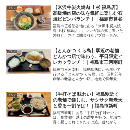
お店です。今回は「抹茶ぜんざい
（温）」と「日替わり牛乳」をいただい
【米沢牛炭火焼肉 上杉 福島店】
グルメ
てきました。Welcome...
高級焼肉店の味を気軽に楽しむ石
焼ビビンバランチ！｜福島市笹谷
福島市笹谷塗谷地にある「米沢牛炭火焼
肉 上杉 福島店」。レンガ調の落ち着いた
外観と、木々に囲まれたアプローチが印
象的な焼肉店です。以前は記念日にディ
ナーで利用し、上質な焼肉が印象に残っ
ていました。高級店というイメージが強
【とんかつ くら島】駅近の老舗
グルメ
かったのですが、今回...
とんかつ店で味わう、平日限定ヒ
レカツランチ！｜福島市三河南町
福島市三河南町、福島駅西口から歩いて
行ける「とんかつ くら島」は、昭和25年
創業の老舗とんかつ店。地元で長年愛さ
れ続けてきたこだわりの料理はもちろ
ん、広くて清潔感のある店内も魅力的な
お店です。今回は平日限定の「ヒレカツ
【手打そば 味わい】福島駅近く
グルメ
ランチ」をいただいてき...
の老舗で楽しむ、サクサク海老天
と香る十割そば！｜福島市新町
福島市新町にある「手打そば 味わい」
は、創業40年以上の歴史を持つ、地域で
長く親しまれてきたそば処。昔ながらの
雰囲気を残しつつ、丁寧に打たれた十割