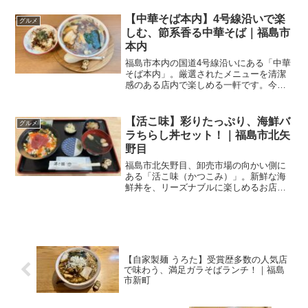
えるのは、香り豊かな手打ちの十割蕎
麦。多くのお客さんで賑わう店内で、今
【中華そば本内】4号線沿いで楽
グルメ
回は「たぬきぶっかけ蕎麦」...
しむ、節系香る中華そば｜福島市
本内
福島市本内の国道4号線沿いにある「中華
そば本内」。厳選されたメニューを清潔
感のある店内で楽しめる一軒です。今回
は「中華そば」と「チャーシュー丼」を
いただいてきました。Welcome
international readers!Enjoy F...
【活こ味】彩りたっぷり、海鮮バ
グルメ
ラちらし丼セット！｜福島市北矢
野目
福島市北矢野目、卸売市場の向かい側に
ある「活こ味（かつこみ）」。新鮮な海
鮮丼を、リーズナブルに楽しめるお店で
す。今回は「海鮮バラちらし丼セット」
をいただいてきました。Welcome
international readers!Enjoy F...
【自家製麺 うろた】受賞歴多数の人気店
で味わう、満足ガラそばランチ！｜福島
市新町