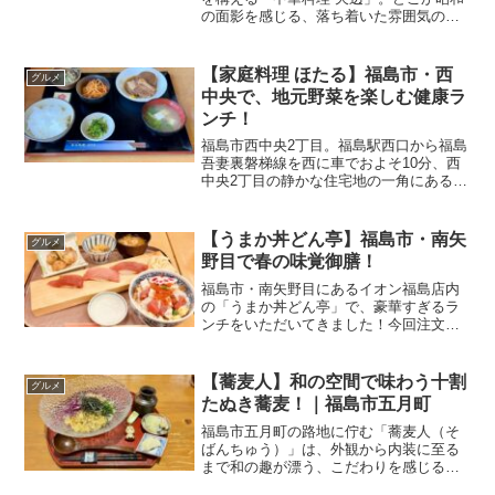
の面影を感じる、落ち着いた雰囲気の町
中華です。担々麺やチャーハン、餃子な
ど“定番ど真ん中”のメニューが並び、昼ど
きには活気ある声が行き交います。この
【家庭料理 ほたる】福島市・西
グルメ
日は土曜日限定の...
中央で、地元野菜を楽しむ健康ラ
ンチ！
福島市西中央2丁目。福島駅西口から福島
吾妻裏磐梯線を西に車でおよそ10分、西
中央2丁目の静かな住宅地の一角にあるの
が「家庭料理 ほたる」。自家農園で育て
た新鮮な野菜を使った料理が自慢のお店
です。今回はランチに「豚の角煮定食」
【うまか丼どん亭】福島市・南矢
グルメ
をいただいてきま...
野目で春の味覚御膳！
福島市・南矢野目にあるイオン福島店内
の「うまか丼どん亭」で、豪華すぎるラ
ンチをいただいてきました！今回注文し
たのは、地元応援クーポン「ランチで食
うポン」を使った特別ランチ。1,100円と
は思えない内容で「えっ、この値段でい
【蕎麦人】和の空間で味わう十割
グルメ
いの？」と思ってし...
たぬき蕎麦！｜福島市五月町
福島市五月町の路地に佇む「蕎麦人（そ
ばんちゅう）」は、外観から内装に至る
まで和の趣が漂う、こだわりを感じる蕎
麦専門店。落ち着いた雰囲気の中で味わ