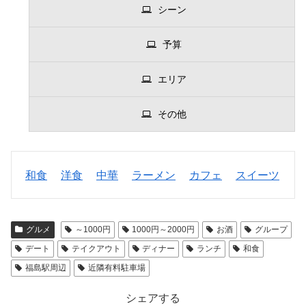
シーン
予算
エリア
その他
和食
洋食
中華
ラーメン
カフェ
スイーツ
グルメ
～1000円
1000円～2000円
お酒
グループ
デート
テイクアウト
ディナー
ランチ
和食
福島駅周辺
近隣有料駐車場
シェアする